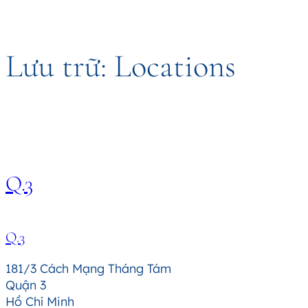
Lưu trữ:
Locations
Chuyển
đến
phần
nội
dung
Q.3
Q.3
181/3 Cách Mạng Tháng Tám
Quận 3
Hồ Chí Minh